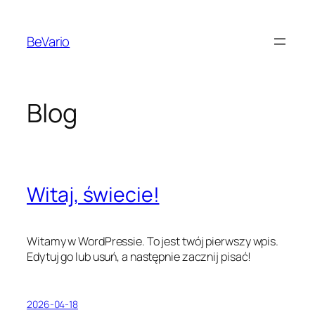
Przejdź
do
BeVario
treści
Blog
Witaj, świecie!
Witamy w WordPressie. To jest twój pierwszy wpis.
Edytuj go lub usuń, a następnie zacznij pisać!
2026-04-18