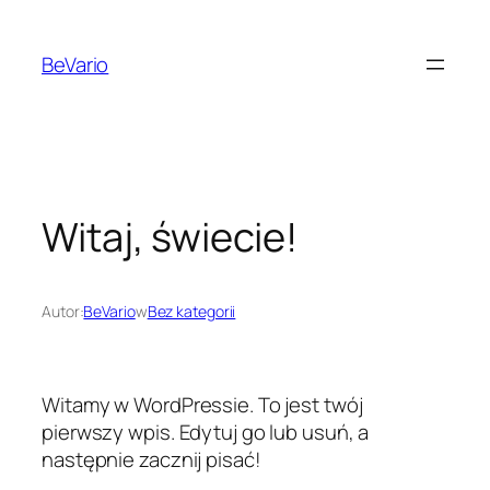
Przejdź
do
BeVario
treści
Witaj, świecie!
Autor:
BeVario
w
Bez kategorii
Witamy w WordPressie. To jest twój
pierwszy wpis. Edytuj go lub usuń, a
następnie zacznij pisać!