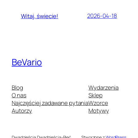
2026-04-18
Witaj, świecie!
BeVario
Blog
Wydarzenia
O nas
Sklep
Najczęściej zadawane pytania
Wzorce
Autorzy
Motywy
Dwadzieścia Dwadzieścia-Pięć
Stworzone z
WordPress